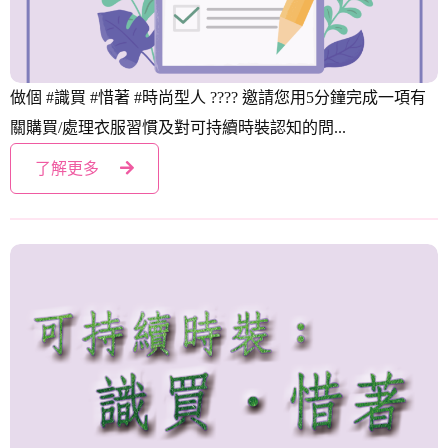
「可持續時裝：識買．惜著」網上問卷調查
做個 #識買 #惜著 #時尚型人 ???? 邀請您用5分鐘完成一項有
關購買/處理衣服習慣及對可持續時裝認知的問...
了解更多