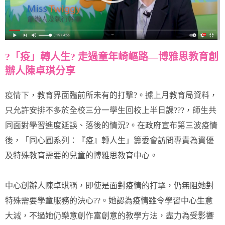
?「疫」轉人生? 走過童年崎嶇路—博雅思教育創
辦人陳卓琪分享
疫情下，教育界面臨前所未有的打撃?。據上月教育局資料，
只允許安排不多於全校三分一學生回校上半日課??‍?，師生共
同面對學習進度延誤、落後的情況?。在政府宣布第三波疫情
後，「同心圓系列：『疫』轉人生」籌委會訪問專責為資優
及特殊教育需要的兒童的博雅思教育中心。
中心創辦人陳卓琪稱，即使是面對疫情的打撃，仍無阻她對
特殊需要學童服務的決心??。她認為疫情雖令學習中心生意
大減，不過她仍樂意創作富創意的教學方法，盡力為受影響