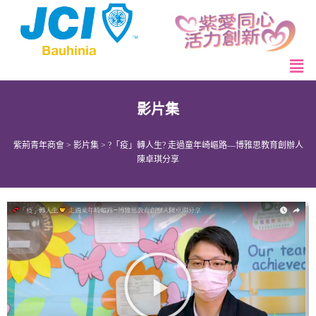
影片集
紫荊青年商會
>
影片集
>
?「疫」轉人生? 走過童年崎嶇路—博雅思教育創辦人
陳卓琪分享