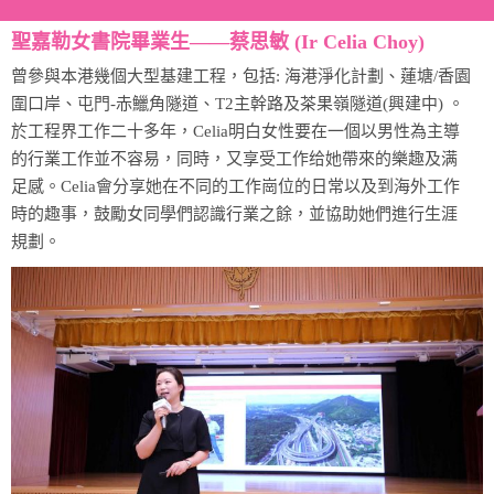
聖嘉勒女書院畢業生——蔡思敏 (Ir Celia Choy)
曾參與本港幾個大型基建工程，包括: 海港淨化計劃、蓮塘/香園
圍口岸、屯門-赤鱲角隧道、T2主幹路及茶果嶺隧道(興建中) 。
於工程界工作二十多年，Celia明白女性要在一個以男性為主導
的行業工作並不容易，同時，又享受工作给她帶來的樂趣及满
足感。Celia會分享她在不同的工作崗位的日常以及到海外工作
時的趣事，鼓勵女同學們認識行業之餘，並協助她們進行生涯
規劃。