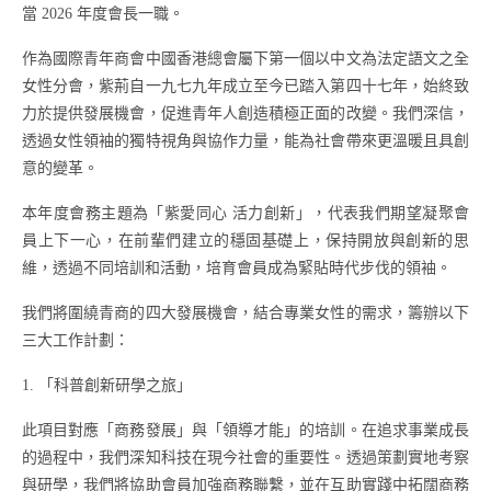
當 2026 年度會長一職。
作為國際青年商會中國香港總會屬下第一個以中文為法定語文之全
女性分會，紫荊自一九七九年成立至今已踏入第四十七年，始終致
力於提供發展機會，促進青年人創造積極正面的改變。我們深信，
透過女性領袖的獨特視角與協作力量，能為社會帶來更溫暖且具創
意的變革。
本年度會務主題為「紫愛同心 活力創新」，代表我們期望凝聚會
員上下一心，在前輩們建立的穩固基礎上，保持開放與創新的思
維，透過不同培訓和活動，培育會員成為緊貼時代步伐的領袖。
我們將圍繞青商的四大發展機會，結合專業女性的需求，籌辦以下
三大工作計劃：
1.
「科普創新研學之旅」
此項目對應「商務發展」與「領導才能」的培訓。在追求事業成長
的過程中，我們深知科技在現今社會的重要性。透過策劃實地考察
與研學，我們將協助會員加強商務聯繫，並在互助實踐中拓闊商務