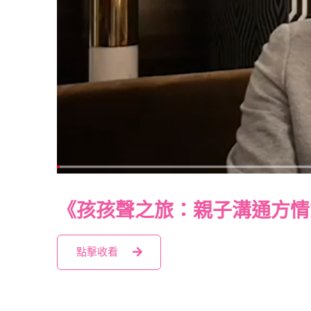
《孩孩聲之旅：親子溝通方情
點擊收看