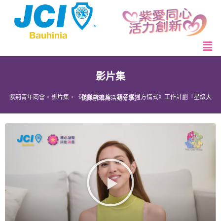
影片集
紫荊青年商會
>
影片集
>
《孩孩聲之旅：親子溝通方情式》工作計劃「星級大使陳凱琳為活動分享」