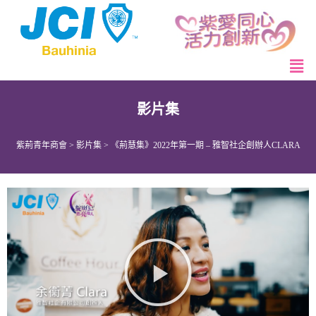
影片集
紫荊青年商會
>
影片集
>
《荊慧集》2022年第一期 – 雅智社企創辦人CLARA