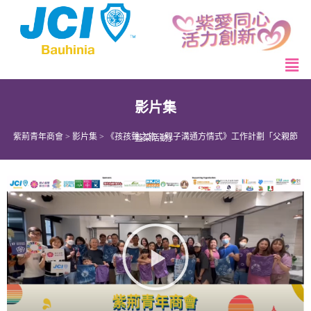
影片集
紫荊青年商會
>
影片集
>
《孩孩聲之旅：親子溝通方情式》工作計劃「父親節藍染活動」