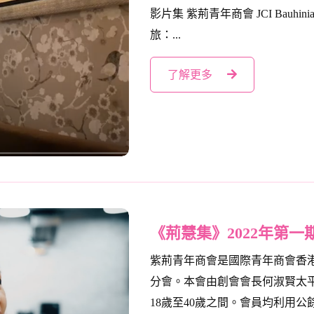
影片集 紫荊青年商會 JCI Bauhini
旅：...
了解更多
《荊慧集》2022年第一期
紫荊青年商會是國際青年商會香
分會。本會由創會會長何淑賢太平
18歲至40歲之間。會員均利用