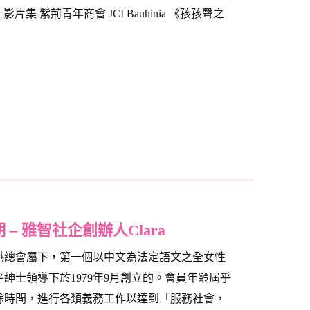
a 影片集 紫荊青年商會 JCI Bauhinia 《孩孩聲之
 – 雅智社企創辦人Clara
港總會屬下，第一個以中文為法定語文之全女性
紳士領導下於1979年9月創立的。會員年齡屆乎
公餘時間，進行各類義務工作以達到「服務社會，