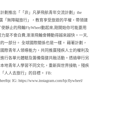
務計劃推出「「非」凡夢飛航青年交流計劃」the
計劃推廣「無障礙旅行」，教育享受旅遊的平權，帶領建
靜止的飛輪FlyWheel動起來,剛開始你可能要用
努力是不會白費,漸漸飛輪會轉動得越來越快。一天,
的一部分。 全球國際關係也是一樣。 藉著計劃，
訓國際青年人領導能力，共同推廣殘疾人士的權利及
士進行各單元體驗及籌備傷健共融活動。透過舉行另
令本地青年人學習不同文化，重新與世界接軌，殘疾
人人去旅行」的目標。 FB:
eelbjc IG: https://www.instagram.com/bjcflywheel/