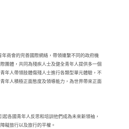
1」透過國際青年商會的完善國際網絡，帶領連繫不同的政府機
國際團體，共同為殘疾人士及健全青年人提供多一個
由青年人帶領肢體傷殘人士進行各類型單元體驗，不
育青年人積極正面態度及領導能力，為世界帶來正面
流方式,引起各國青年人反思和培訓他們成為未來新領袖，
無障礙旅行以及旅行的平權。