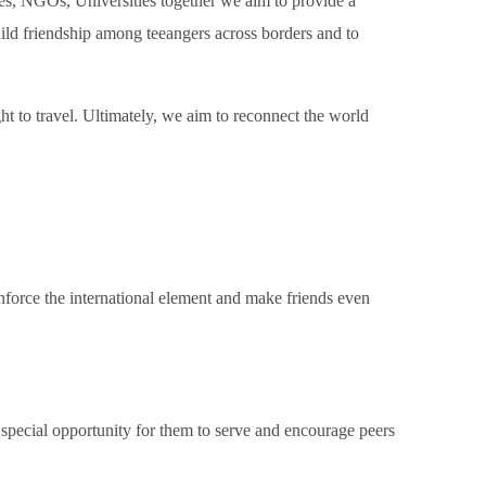
es, NGOs, Universities together we aim to provide a
ild friendship among teeangers across borders and to
ht to travel. Ultimately, we aim to reconnect the world
nforce the international element and make friends even
special opportunity for them to serve and encourage peers