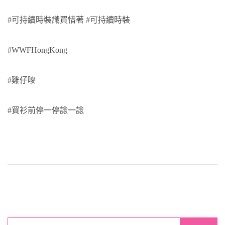
#可持續時裝識買惜著 #可持續時裝
#WWFHongKong
#雞仔嘜
#買衫前停一停諗一諗