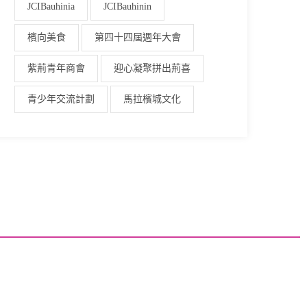
JCIBauhinia
JCIBauhinin
檳向美食
第四十四屆週年大會
紫荊青年商會
迎心凝聚拼出荊喜
青少年交流計劃
馬拉檳城文化