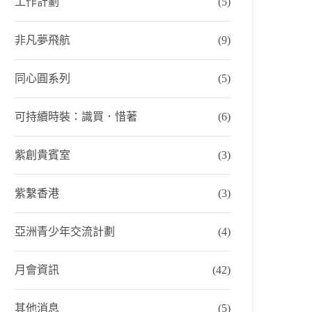
工作計劃
(5)
非凡夢飛航
(9)
同心圓系列
(5)
可持續時裝：識買．惜著
(6)
紫創貴賓室
(3)
紫繫香港
(3)
亞洲青少年交流計劃
(4)
月會資訊
(42)
其他消息
(5)