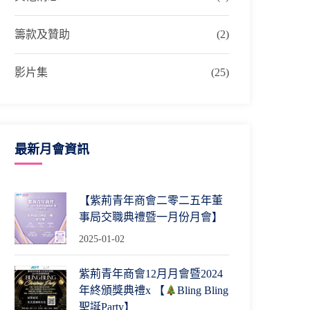
籌款及贊助
(2)
影片集
(25)
最新月會資訊
【紫荊青年商會二零二五年董
事局交職典禮暨一月份月會】
2025-01-02
紫荊青年商會12月月會暨2024
年終頒獎典禮x 【
Bling Bling
聖誕Party】