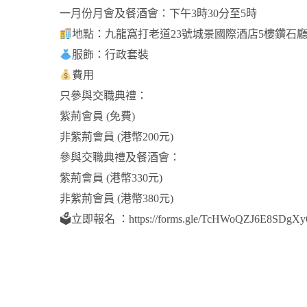
一月份月會及餐酒會：下午3時30分至5時
地點：九龍窩打老道23號城景國際酒店5樓鑽石
服飾：行政套裝
費用
只參與交職典禮：
紫荊會員 (免費)
非紫荊會員 (港幣200元)
參與交職典禮及餐酒會：
紫荊會員 (港幣330元)
非紫荊會員 (港幣380元)
🗳立即報名 ：https://forms.gle/TcHWoQZJ6E8SDgXy