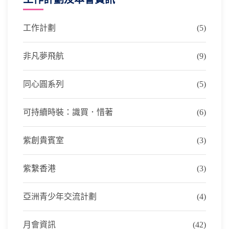
工作計劃
(5)
非凡夢飛航
(9)
同心圓系列
(5)
可持續時裝：識買．惜著
(6)
紫創貴賓室
(3)
紫繫香港
(3)
亞洲青少年交流計劃
(4)
月會資訊
(42)