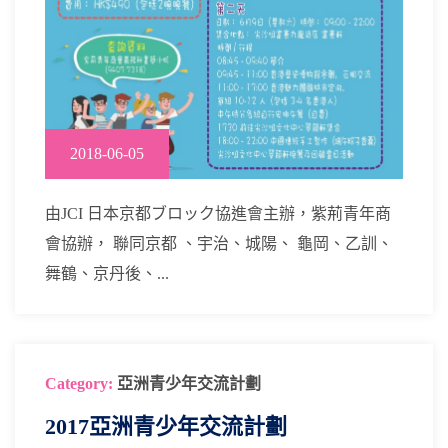
2018-06-05
由JCI 日本京都ブロック協進會主辦，紫荊青年商
會協辦， 聯同京都 、宇治、城陽、 龜岡、乙訓、
舞鶴、京丹後、...
Category:
亞洲青少年交流計劃
2017亞洲青少年交流計劃