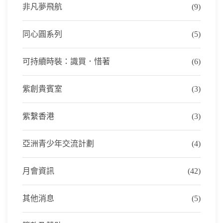
非凡夢飛航
(9)
同心圓系列
(5)
可持續時裝：識買．惜著
(6)
紫創貴賓室
(3)
紫繫香港
(3)
亞洲青少年交流計劃
(4)
月會資訊
(42)
其他消息
(5)