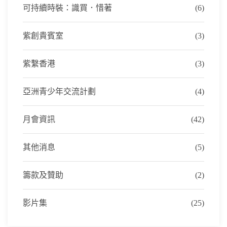
可持續時裝：識買．惜著
(6)
紫創貴賓室
(3)
紫繫香港
(3)
亞洲青少年交流計劃
(4)
月會資訊
(42)
其他消息
(5)
籌款及贊助
(2)
影片集
(25)