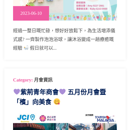
2023-06-10
經過一整日嘅忙碌，想好好放鬆下，為生活增添儀
式感? 一齊製作泡泡浴球，讓沐浴變成一趟療癒嘅
經驗
假日就可以...
Category:
月會資訊
紫荊青年商會
五月份月會暨
「檳」向美食