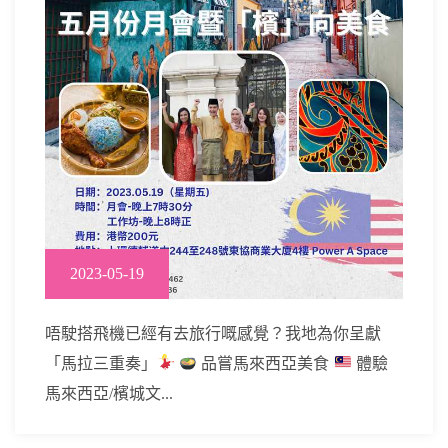
2023-05-19
唔駛搭飛機已經有去旅行嘅感覺？我地為你呈獻
「馬拉三重奏」
品嘗馬來西亞美食
體驗
馬來西亞/檳城文...