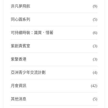
非凡夢飛航
(9)
同心圓系列
(5)
可持續時裝：識買．惜著
(6)
紫創貴賓室
(3)
紫繫香港
(3)
亞洲青少年交流計劃
(4)
月會資訊
(42)
其他消息
(5)