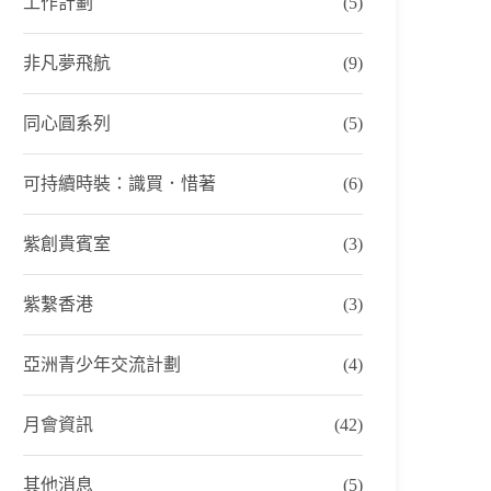
工作計劃
(5)
非凡夢飛航
(9)
同心圓系列
(5)
可持續時裝：識買．惜著
(6)
紫創貴賓室
(3)
紫繫香港
(3)
亞洲青少年交流計劃
(4)
月會資訊
(42)
其他消息
(5)