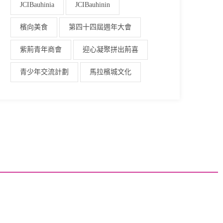
JCIBauhinia
JCIBauhinin
檳向美食
第四十四屆週年大會
紫荊青年商會
迎心凝聚拼出荊喜
青少年交流計劃
馬拉檳城文化