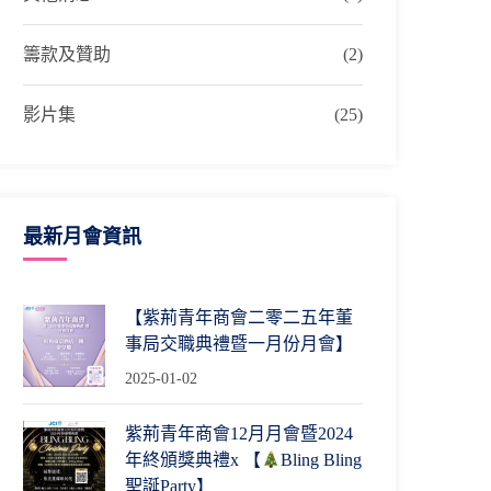
籌款及贊助
(2)
影片集
(25)
最新月會資訊
【紫荊青年商會二零二五年董
事局交職典禮暨一月份月會】
2025-01-02
紫荊青年商會12月月會暨2024
年終頒獎典禮x 【
Bling Bling
聖誕Party】