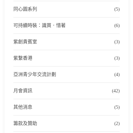
同心圓系列
(5)
可持續時裝：識買．惜著
(6)
紫創貴賓室
(3)
紫繫香港
(3)
亞洲青少年交流計劃
(4)
月會資訊
(42)
其他消息
(5)
籌款及贊助
(2)