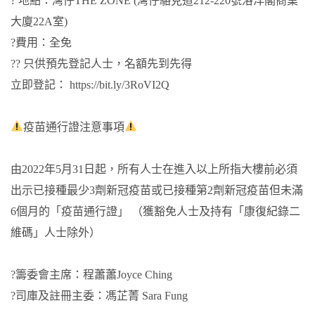
? 地點：灣仔THE ZONE (灣仔駱克道212-220號洛洋閣商業
大廈22A室)
?費用：全免
?? 只供預先登記人士，名額先到先得
立即登記：
https://bit.ly/3RoVI2Q
疫苗通行證注意事項
由2022年5月31日起，所有人士在進入以上所指大樓前必須
出示已接種最少3劑新冠疫苗或已接種第2劑新冠疫苗但未滿
6個月的「疫苗通行證」 （獲豁免人士及持有「康復紀錄二
維碼」人士除外）
?籌委會主席：程蕭蕭Joyce Ching
?司庫及註冊主委：馮芷菁 Sara Fung