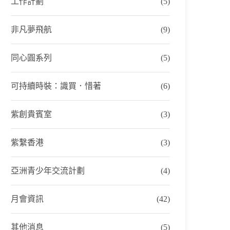
工作計劃
(5)
非凡夢飛航
(9)
同心圓系列
(5)
可持續時裝：識買．惜著
(6)
紫創貴賓室
(3)
紫繫香港
(3)
亞洲青少年交流計劃
(4)
月會資訊
(42)
其他消息
(5)