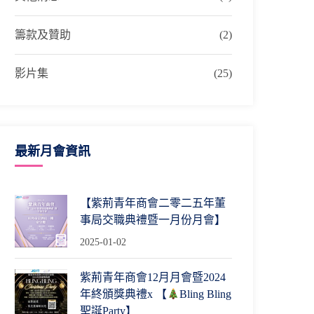
籌款及贊助
(2)
影片集
(25)
最新月會資訊
【紫荊青年商會二零二五年董
事局交職典禮暨一月份月會】
2025-01-02
紫荊青年商會12月月會暨2024
年終頒獎典禮x 【
Bling Bling
聖誕Party】