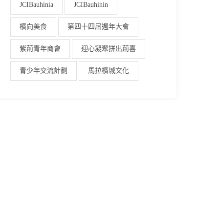
JCIBauhinia
JCIBauhinin
檳向美食
第四十四屆週年大會
紫荊青年商會
迎心凝聚拼出荊喜
青少年交流計劃
馬拉檳城文化