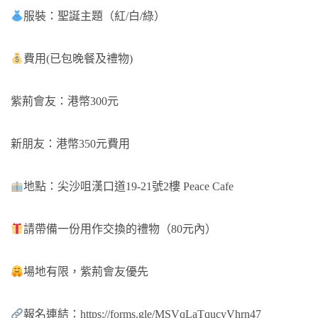
服裝：聖誕主題（紅/白/綠）
費用(已包晚餐及禮物)
紫荊會友：港幣300元
新朋友：港幣350元費用
地點：尖沙咀漢口道19-21號2樓 Peace Cafe
請帶備一份用作交換的禮物（80元內）
場地有限，紫荊會友優先
報名連結：
https://forms.gle/MSVqLaTqucyVhrn47