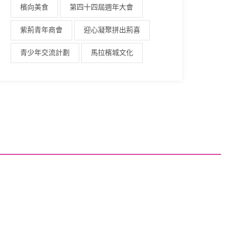
檳向美食
第四十四屆週年大會
紫荊青年商會
迎心凝聚拼出荊喜
青少年交流計劃
馬拉檳城文化