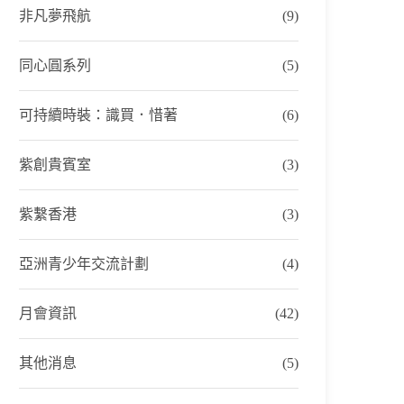
非凡夢飛航
(9)
同心圓系列
(5)
可持續時裝：識買．惜著
(6)
紫創貴賓室
(3)
紫繫香港
(3)
亞洲青少年交流計劃
(4)
月會資訊
(42)
其他消息
(5)