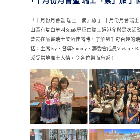
「十月份月會暨 瑞士「紫」旅 」
「十月份月會暨 瑞士「紫」旅 」
十月份月會瑞士
山區有隻白羊叫Smak
專程由瑞士返港參與是次活
會友在品嘗瑞士美酒佳餚時，了解到千奇百趣的
括：主席Ivy、督導Sammy，籌委會成員Vivian
感受當地風土人情，令各位樂而忘返！