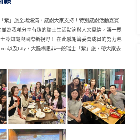
回顧
「紫」旅全場爆滿，感謝大家支持！
特別感謝活動嘉賓
動並為我哋分享有趣的瑞士生活點滴與人文風情，讓一眾
瑞士冷知識與國際新視野！
在此感謝籌委會成員的努力包
、Raven以及Lily，大膽構思非一般瑞士「紫」旅，帶大家去