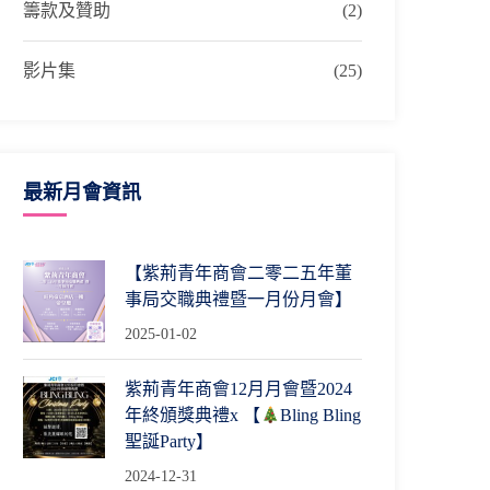
籌款及贊助
(2)
影片集
(25)
最新月會資訊
【紫荊青年商會二零二五年董
事局交職典禮暨一月份月會】
2025-01-02
紫荊青年商會12月月會暨2024
年終頒獎典禮x 【
Bling Bling
聖誕Party】
2024-12-31