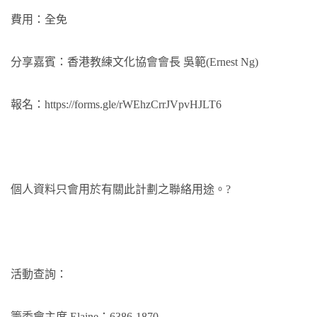
費用：全免
分享嘉賓：香港教練文化協會會長 吳範(Ernest Ng)
報名：
https://forms.gle/rWEhzCrrJVpvHJLT6
個人資料只會用於有關此計劃之聯絡用途。?
活動查詢：
籌委會主席 Elaine：6386-1870