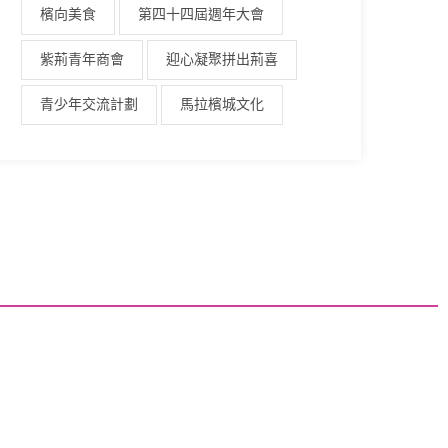
檳向美食
第四十四屆週年大會
紫荊青年商會
迎心凝聚拼出荊喜
青少年交流計劃
馬拉檳城文化