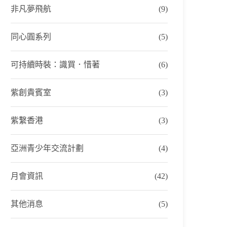
非凡夢飛航
(9)
同心圓系列
(5)
可持續時裝：識買．惜著
(6)
紫創貴賓室
(3)
紫繫香港
(3)
亞洲青少年交流計劃
(4)
月會資訊
(42)
其他消息
(5)