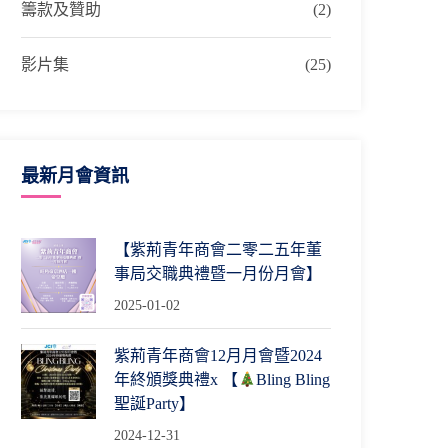
籌款及贊助
(2)
影片集
(25)
最新月會資訊
【紫荊青年商會二零二五年董
事局交職典禮暨一月份月會】
2025-01-02
紫荊青年商會12月月會暨2024
年終頒獎典禮x 【
Bling Bling
聖誕Party】
2024-12-31