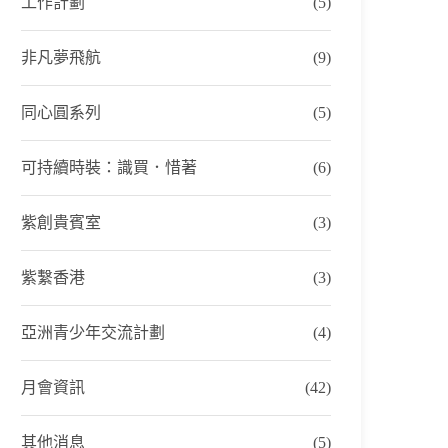
工作計劃
(5)
非凡夢飛航
(9)
同心圓系列
(5)
可持續時裝：識買．惜著
(6)
紫創貴賓室
(3)
紫繫香港
(3)
亞洲青少年交流計劃
(4)
月會資訊
(42)
其他消息
(5)