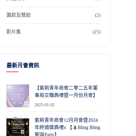
籌款及贊助
(2)
影片集
(25)
最新月會資訊
【紫荊青年商會二零二五年董
事局交職典禮暨一月份月會】
2025-01-02
紫荊青年商會12月月會暨2024
年終頒獎典禮x 【
Bling Bling
聖誕Party】