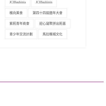
JCIBauhinia
JCIBauhinin
檳向美食
第四十四屆週年大會
紫荊青年商會
迎心凝聚拼出荊喜
青少年交流計劃
馬拉檳城文化