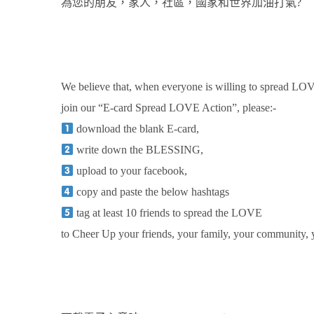
為您的朋友，家人，社區，國家和世界加油打氣?
We believe that, when everyone is willing to spread LO
join our “E-card Spread LOVE Action”, please:-
download the blank E-card,
write down the BLESSING,
upload to your facebook,
copy and paste the below hashtags
tag at least 10 friends to spread the LOVE
to Cheer Up your friends, your family, your community, 