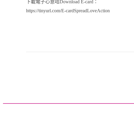
下載電子心意咭Download E-card：
https://tinyurl.com/E-cardSpreadLoveAction