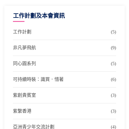
工作計劃及本會資訊
工作計劃
(5)
非凡夢飛航
(9)
同心圓系列
(5)
可持續時裝：識買．惜著
(6)
紫創貴賓室
(3)
紫繫香港
(3)
亞洲青少年交流計劃
(4)