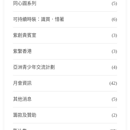
同心圓系列
(5)
可持續時裝：識買．惜著
(6)
紫創貴賓室
(3)
紫繫香港
(3)
亞洲青少年交流計劃
(4)
月會資訊
(42)
其他消息
(5)
籌款及贊助
(2)