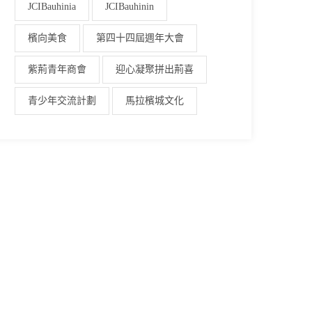
JCIBauhinia
JCIBauhinin
檳向美食
第四十四屆週年大會
紫荊青年商會
迎心凝聚拼出荊喜
青少年交流計劃
馬拉檳城文化