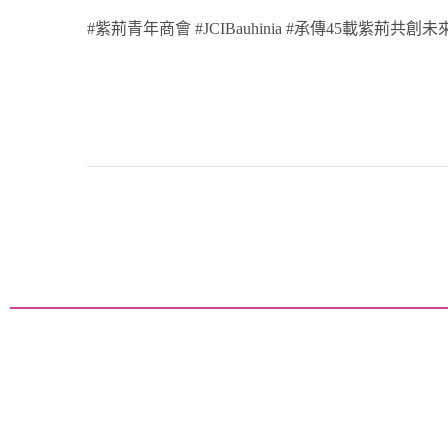
#紫荊青年商會 #JCIBauhinia #承傳45載紫荊共創未來 #1