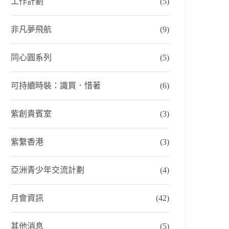
工作計劃
(5)
非凡夢飛航
(9)
同心圓系列
(5)
可持續時裝：識買．惜著
(6)
紫創貴賓室
(3)
紫繫香港
(3)
亞洲青少年交流計劃
(4)
月會資訊
(42)
其他消息
(5)