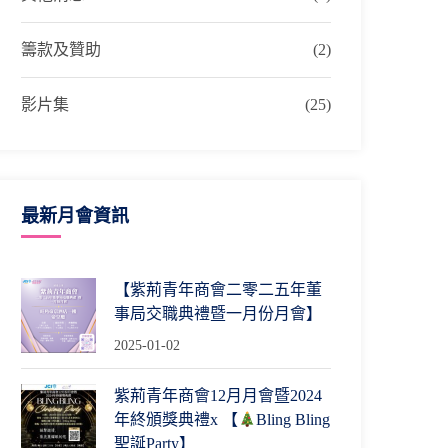
籌款及贊助
(2)
影片集
(25)
最新月會資訊
【紫荊青年商會二零二五年董
事局交職典禮暨一月份月會】
2025-01-02
紫荊青年商會12月月會暨2024
年終頒獎典禮x 【
Bling Bling
聖誕Party】