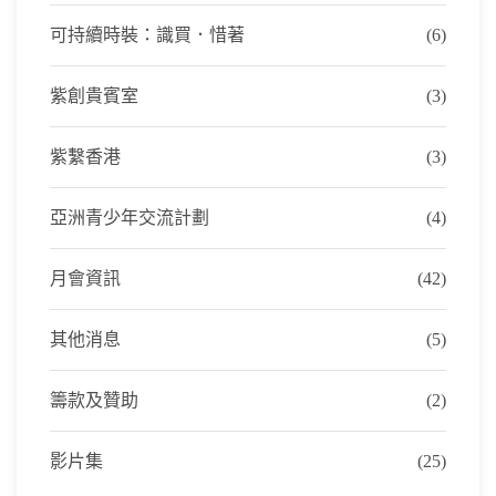
可持續時裝：識買．惜著
(6)
紫創貴賓室
(3)
紫繫香港
(3)
亞洲青少年交流計劃
(4)
月會資訊
(42)
其他消息
(5)
籌款及贊助
(2)
影片集
(25)