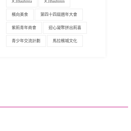
JCIBauhinia
JCIBauhinin
檳向美食
第四十四屆週年大會
紫荊青年商會
迎心凝聚拼出荊喜
青少年交流計劃
馬拉檳城文化