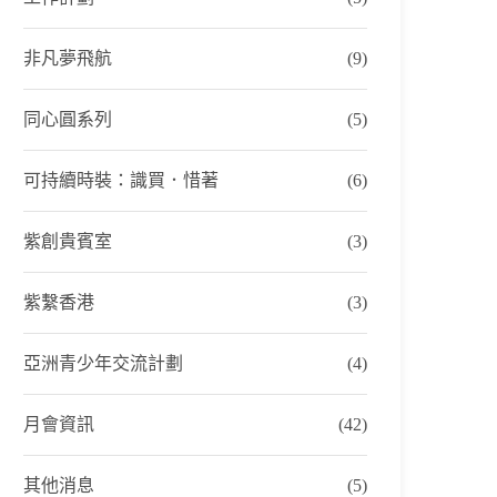
非凡夢飛航
(9)
同心圓系列
(5)
可持續時裝：識買．惜著
(6)
紫創貴賓室
(3)
紫繫香港
(3)
亞洲青少年交流計劃
(4)
月會資訊
(42)
其他消息
(5)