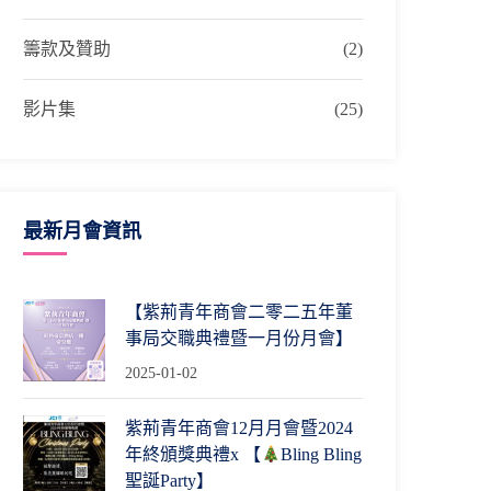
籌款及贊助
(2)
影片集
(25)
最新月會資訊
【紫荊青年商會二零二五年董
事局交職典禮暨一月份月會】
2025-01-02
紫荊青年商會12月月會暨2024
年終頒獎典禮x 【
Bling Bling
聖誕Party】